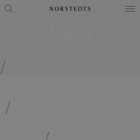
Magasin
/
Författare
/
Böcker
/