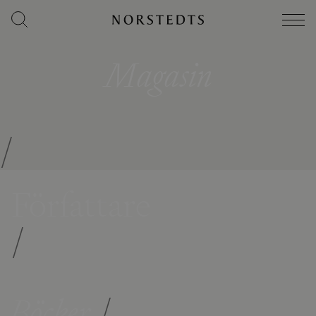
Magasin
/
Författare
/
Böcker
/