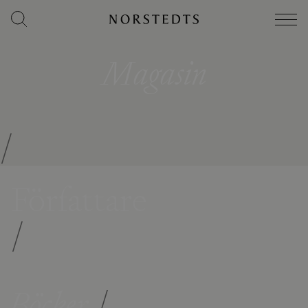
Magasin
/
Författare
/
Böcker
/