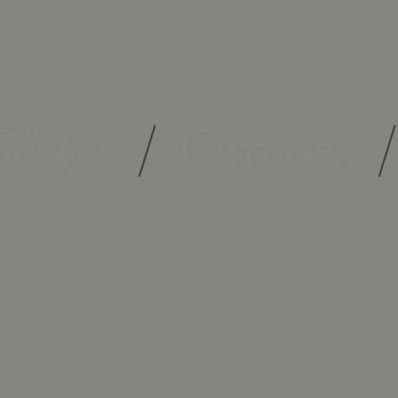
öcker
/
Om oss
/