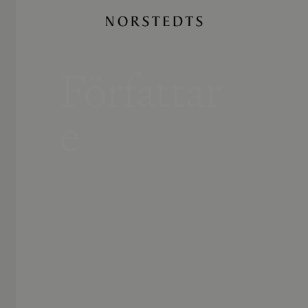
Författar
e