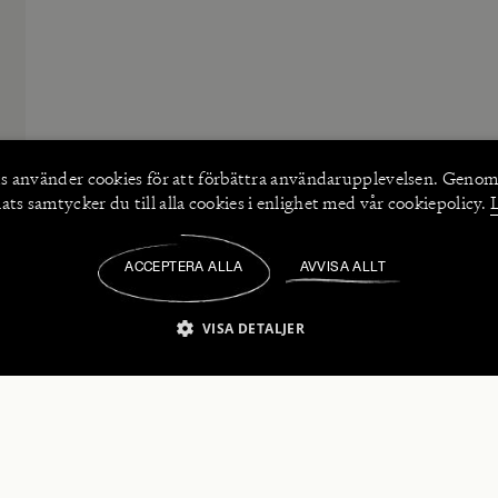
s använder
cookies
för att förbättra användarupplevelsen. Genom
ts samtycker du till alla cookies i enlighet med vår cookiepolicy.
ACCEPTERA ALLA
AVVISA ALLT
/
VISA DETALJER
IKT NÖDVÄNDIGT
PRESTANDA
INRIKTNING
FU
numerera på våra nyhetsbrev!
Strikt nödvändigt
Prestanda
Inriktning
Funktioner