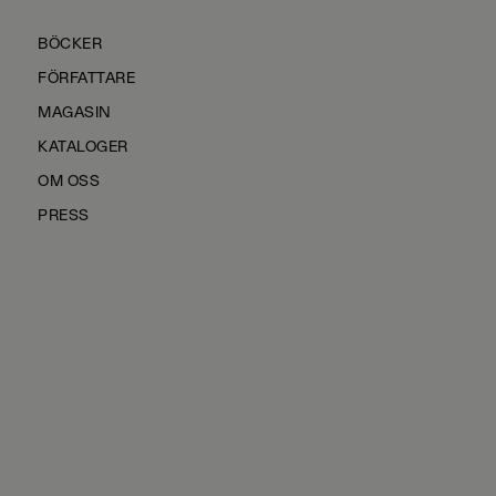
BÖCKER
FÖRFATTARE
MAGASIN
KATALOGER
OM OSS
PRESS
KONTAKTA OSS
HÅLLBARHET
MANUS