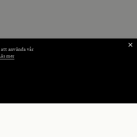
×
 att använda vår
Läs mer
NKTIONER