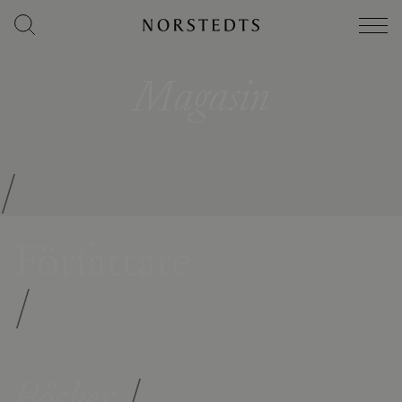
Magasin
/
Författare
/
Böcker
/