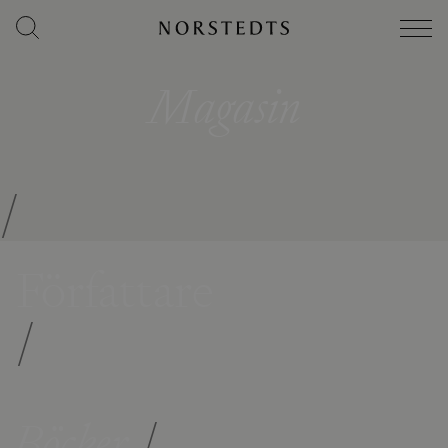
Magasin
/
Författare
/
Böcker
/