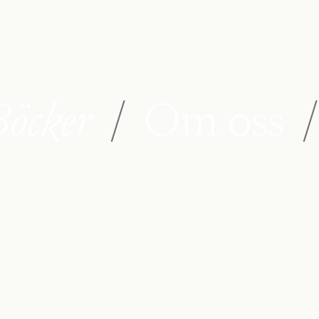
öcker
/
Om oss
/