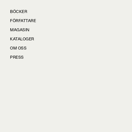
BÖCKER
FÖRFATTARE
MAGASIN
KATALOGER
OM OSS
PRESS
KONTAKTA OSS
HÅLLBARHET
MANUS