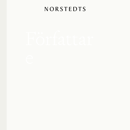
Författar
e