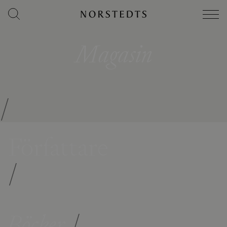
Magasin
/
Författare
/
Böcker
/