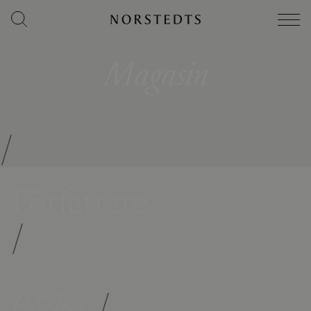
Magasin
/
Författare
/
Böcker
/