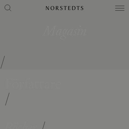
Magasin
/
Författare
/
Böcker
/