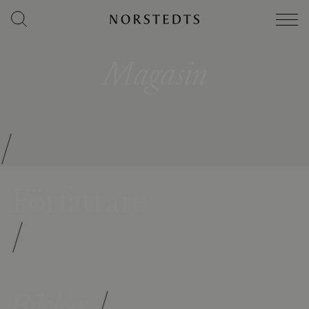
Magasin
/
Författare
/
Böcker
/