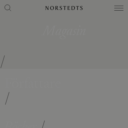
Magasin
/
Författare
/
Böcker
/