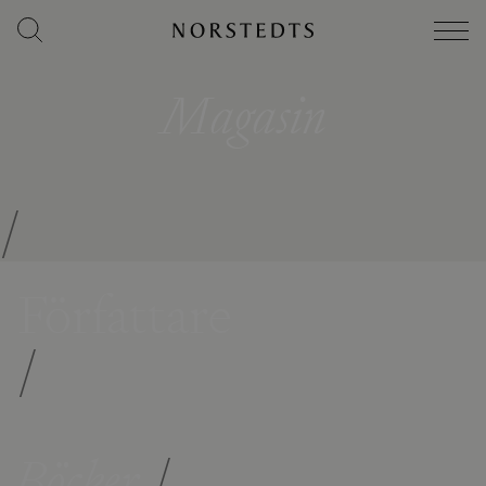
Magasin
/
Författare
/
Böcker
/