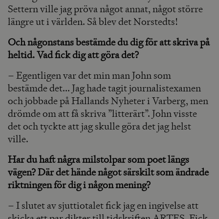
Settern ville jag pröva något annat, något större
längre ut i världen. Så blev det Norstedts!
Och någonstans bestämde du dig för att skriva på
heltid. Vad fick dig att göra det?
– Egentligen var det min man John som
bestämde det... Jag hade tagit journalistexamen
och jobbade på Hallands Nyheter i Varberg, men
drömde om att få skriva ”litterärt”. John visste
det och tyckte att jag skulle göra det jag helst
ville.
Har du haft några milstolpar som poet längs
vägen? Där det hände något särskilt som ändrade
riktningen för dig i någon mening?
– I slutet av sjuttiotalet fick jag en ingivelse att
skicka ett par dikter till tidskriften ARTES. Fick