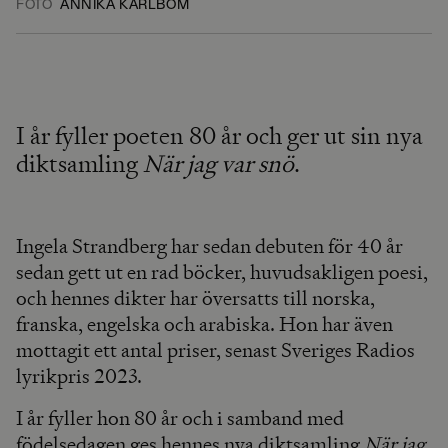
FOTO
ANNIKA KARLBOM
I år fyller poeten 80 år och ger ut sin nya
diktsamling
När jag var snö
.
Ingela Strandberg har sedan debuten för 40 år
sedan gett ut en rad böcker, huvudsakligen poesi,
och hennes dikter har översatts till norska,
franska, engelska och arabiska. Hon har även
mottagit ett antal priser, senast Sveriges Radios
lyrikpris 2023.
I år fyller hon 80 år och i samband med
födelsedagen ges hennes nya diktsamling
När jag