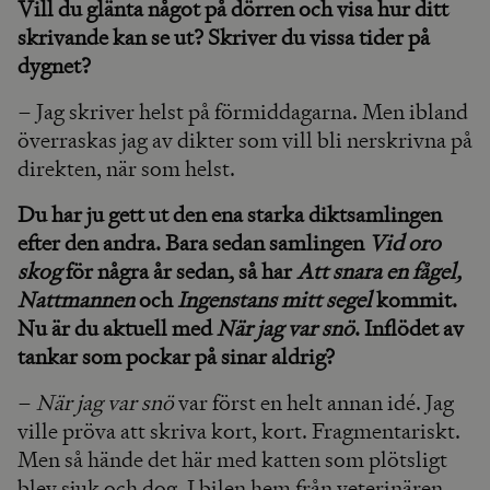
Vill du glänta något på dörren och visa hur ditt
skrivande kan se ut? Skriver du vissa tider på
dygnet?
– Jag skriver helst på förmiddagarna. Men ibland
överraskas jag av dikter som vill bli nerskrivna på
direkten, när som helst.
Du har ju gett ut den ena starka diktsamlingen
efter den andra. Bara sedan samlingen
Vid oro
skog
för några år sedan, så har
Att snara en fågel,
Nattmannen
och
Ingenstans mitt segel
kommit.
Nu är du aktuell med
När jag var snö
. Inflödet av
tankar som pockar på sinar aldrig?
–
När jag var snö
var först en helt annan idé. Jag
ville pröva att skriva kort, kort. Fragmentariskt.
Men så hände det här med katten som plötsligt
blev sjuk och dog. I bilen hem från veterinären