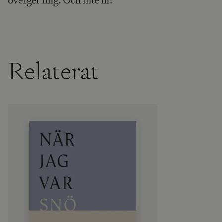
överger mig. Och inte ni!
Relaterat