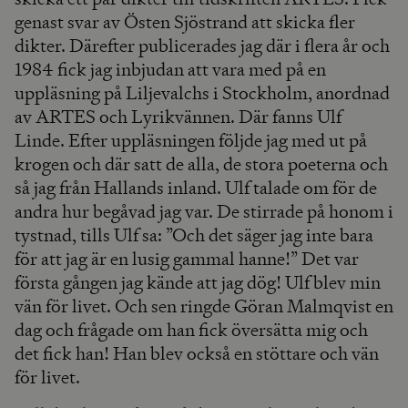
genast svar av Östen Sjöstrand att skicka fler
dikter. Därefter publicerades jag där i flera år och
1984 fick jag inbjudan att vara med på en
uppläsning på Liljevalchs i Stockholm, anordnad
av ARTES och Lyrikvännen. Där fanns Ulf
Linde. Efter uppläsningen följde jag med ut på
krogen och där satt de alla, de stora poeterna och
så jag från Hallands inland. Ulf talade om för de
andra hur begåvad jag var. De stirrade på honom i
tystnad, tills Ulf sa: ”Och det säger jag inte bara
för att jag är en lusig gammal hanne!” Det var
första gången jag kände att jag dög! Ulf blev min
vän för livet. Och sen ringde Göran Malmqvist en
dag och frågade om han fick översätta mig och
det fick han! Han blev också en stöttare och vän
för livet.