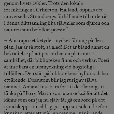
genom livets cykler. Trots den lokala
förankringen i Grimeton, Halland, öppnas det
universella. Strandbergs förhållande till orden är
i denna diktsamling lika självklar som djuren och
naturen som befolkar poesin.”
– Aniarapriset betyder mycket för mig på flera
plan. Jag är så stolt, så glad! Det är bland annat en
bekräftelse på att poesin har en plats mitt i
samhället, där biblioteken finns och verkar. Poesi
är inte bara en utsmyckning vid högtidliga
tillfällen. Den står på bibliotekens hyllor och har
ett ärende. Dessutom blir jag rusig av själva
namnet, Aniara! Inte bara för att det får mig att
tänka på Harry Martinson, utan också för att det
känns som om jag nu själv får gå ombord på det
rymdskepp som aldrig ger upp sitt sökande efter
kunskap, efter ett mål, en mening i vår irrande