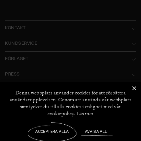
KONTAKT
Norstedts Förlagsgrupp AB
KUNDSERVICE
P.O. Box 2052
Kontakta oss
FÖRLAGET
SE-103 12 Stockholm, Sweden
Användarvillkor
Norstedts historia
Besöksadress: Tryckerigatan 4
PRESS
Integritetspolicy
Norstedts Förlagsgrupp
Kataloger
×
Org.nr: 556045-7748
Cookiepolicy
FÖLJ OSS
Denna webbplats använder
cookies
för att förbättra
Norstedts Agency
Bildarkiv
+46 (0) 8 769 88 00
användarupplevelsen. Genom att använda vår webbplats
Instagram
Miljö och hållbarhet
2026
©
Norstedts
samtycker du till alla cookies i enlighet med vår
Recensionsexemplar
+46 (0) 8 769 88 00
Facebook
cookiepolicy.
Läs mer
Jobba hos oss
UTFORSKA NORSTEDTS
Medarbetare
ACCEPTERA ALLA
AVVISA ALLT