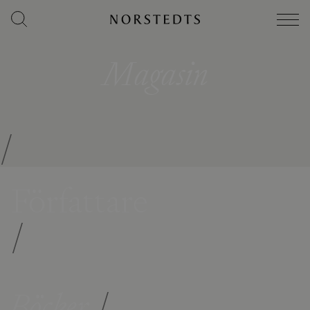
Magasin
/
Författare
/
Böcker
/