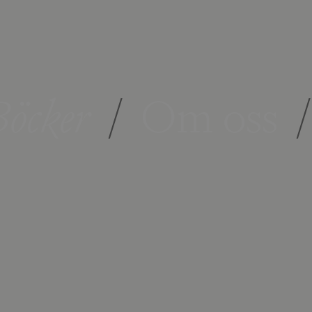
öcker
/
Om oss
/