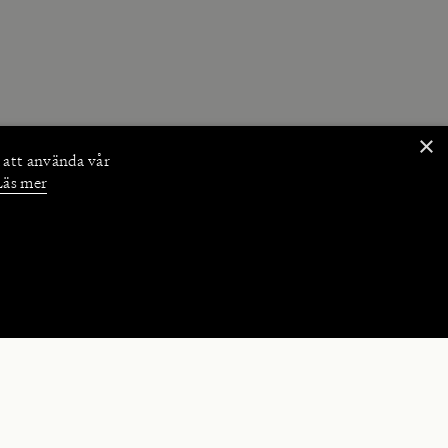
×
 att använda vår
Läs mer
NKTIONER