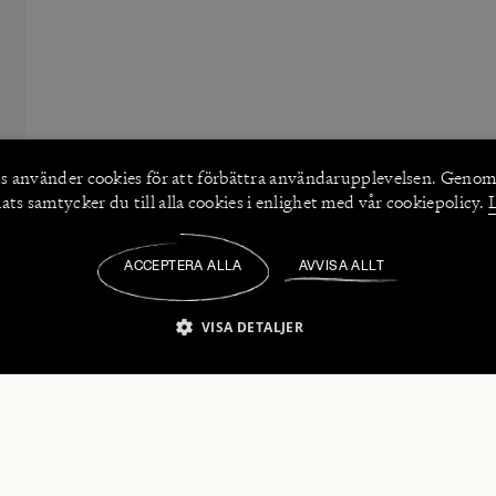
s använder
cookies
för att förbättra användarupplevelsen. Genom
ts samtycker du till alla cookies i enlighet med vår cookiepolicy.
ACCEPTERA ALLA
AVVISA ALLT
/
VISA DETALJER
IKT NÖDVÄNDIGT
PRESTANDA
INRIKTNING
FU
numerera på våra nyhetsbrev!
Strikt nödvändigt
Prestanda
Inriktning
Funktioner