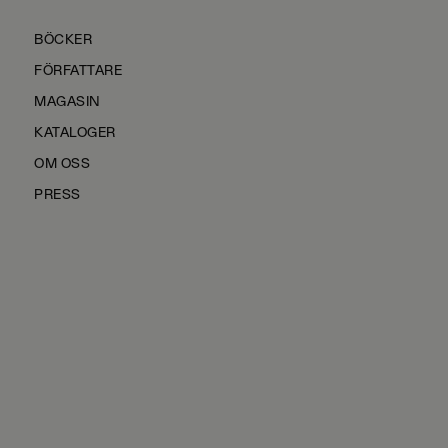
BÖCKER
FÖRFATTARE
MAGASIN
KATALOGER
OM OSS
PRESS
KONTAKTA OSS
HÅLLBARHET
MANUS