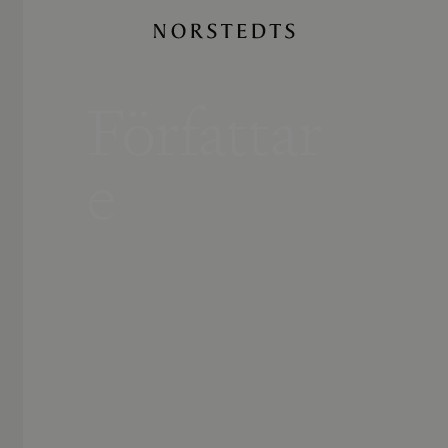
Författar
e