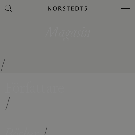
Magasin
/
Författare
/
Böcker
/