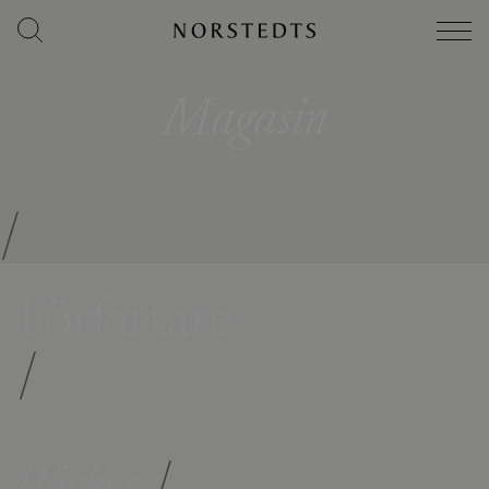
Magasin
/
Författare
/
Böcker
/