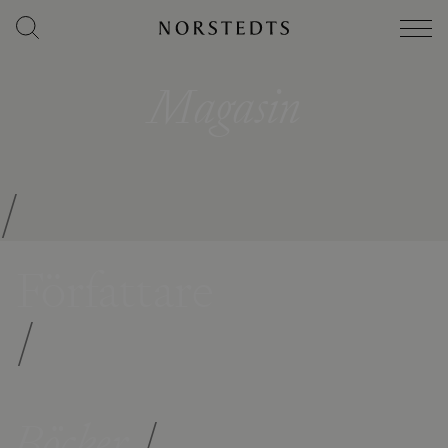
Magasin
/
Författare
/
Böcker
/