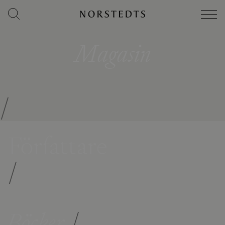
Magasin
/
Författare
/
Böcker
/