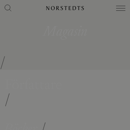
Magasin
/
Författare
/
Böcker
/