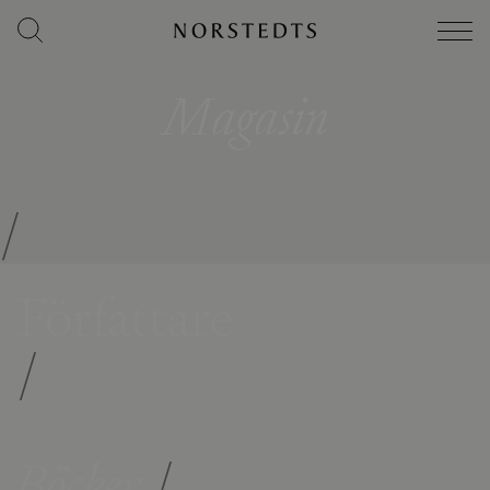
Magasin
/
Författare
/
Böcker
/