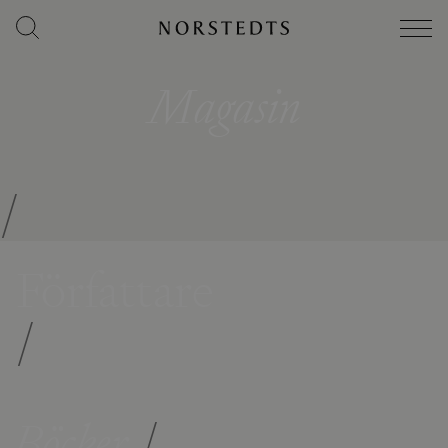
Magasin
/
Författare
/
Böcker
/