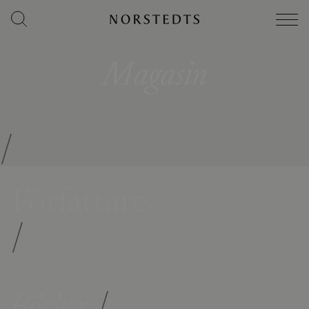
Magasin
/
Författare
/
Böcker
/