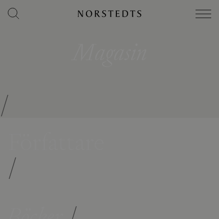
Magasin
/
Författare
/
Böcker
/