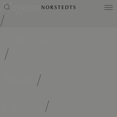
Magasin
/
Författare
/
Böcker
/
Om oss
/