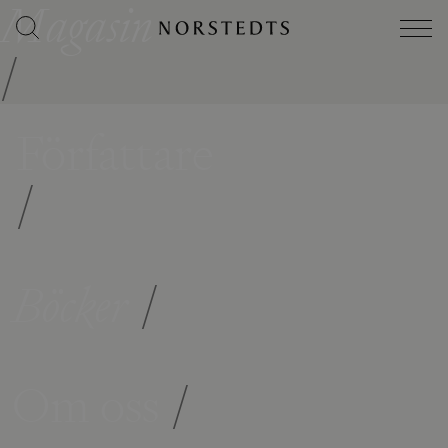
Magasin
/
Författare
/
Böcker
/
Om oss
/