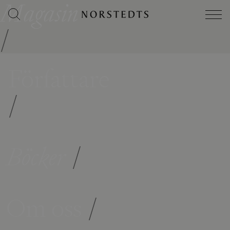
Magasin
/
Författare
/
Böcker
/
Om oss
/