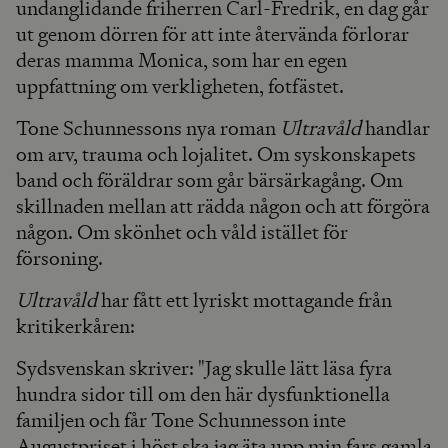
undanglidande friherren Carl-Fredrik, en dag går
ut genom dörren för att inte återvända förlorar
deras mamma Monica, som har en egen
uppfattning om verkligheten, fotfästet.
Tone Schunnessons nya roman
Ultravåld
handlar
om arv, trauma och lojalitet. Om syskonskapets
band och föräldrar som går bärsärkagång. Om
skillnaden mellan att rädda någon och att förgöra
någon. Om skönhet och våld istället för
försoning.
Ultravåld
har fått ett lyriskt mottagande från
kritikerkåren:
Sydsvenskan skriver: "Jag skulle lätt läsa fyra
hundra sidor till om den här dysfunktionella
familjen och får Tone Schunnesson inte
Augustpriset i höst ska jag äta upp min fars gamla