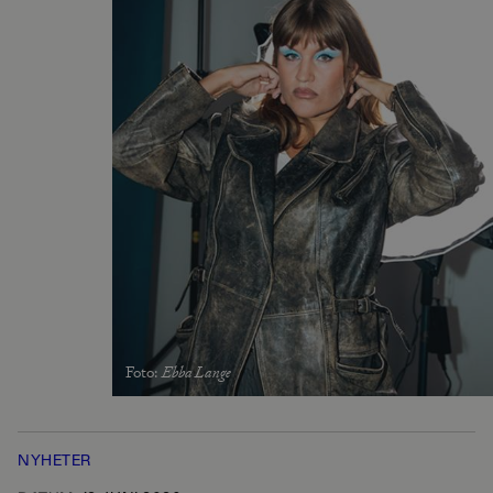
Foto
:
Ebba Lange
NYHETER