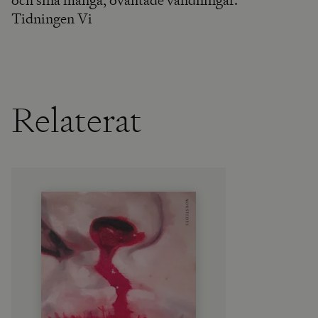
och sina många, oväntade vändningar."
Tidningen Vi
Relaterat