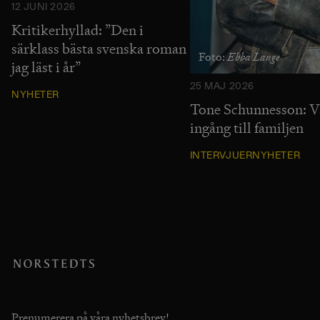
12 JUNI 2026
Kritikerhyllad: ”Den i
särklass bästa svenska roman
Ebba Lange
Foto:
jag läst i år”
25 MAJ 2026
NYHETER
Tone Schunnesson: Vå
ingång till familjen
INTERVJUER
NYHETER
Prenumerera på våra nyhetsbrev!