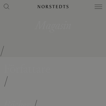
Magasin
/
Författare
/
Böcker
/