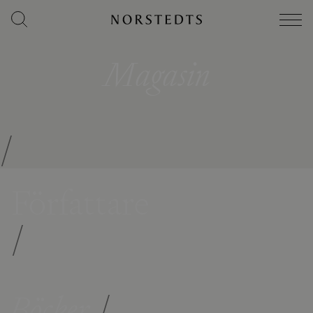
Magasin
/
Författare
/
Böcker
/