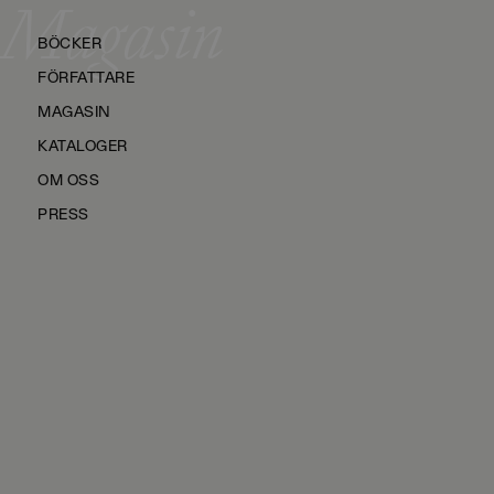
Magasin
BÖCKER
FÖRFATTARE
MAGASIN
KATALOGER
OM OSS
PRESS
KONTAKTA OSS
HÅLLBARHET
MANUS