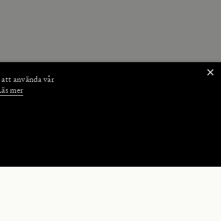
×
 att använda vår
Läs mer
NKTIONER