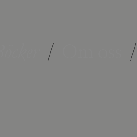
öcker
/
Om oss
/