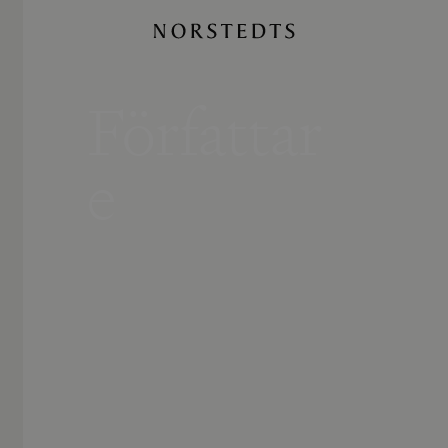
Författar
e