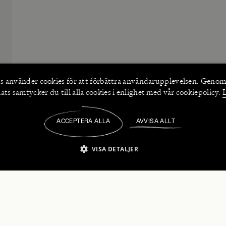
s använder
cookies
för att förbättra användarupplevelsen. Genom
ts samtycker du till alla cookies i enlighet med vår cookiepolicy.
ACCEPTERA ALLA
AVVISA ALLT
/
VISA DETALJER
IKT NÖDVÄNDIGT
PRESTANDA
INRIKTNING
FU
numerera på våra nyhetsbrev!
Strikt nödvändigt
Prestanda
Inriktning
Funktioner