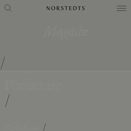
Magasin
/
Författare
/
Böcker
/