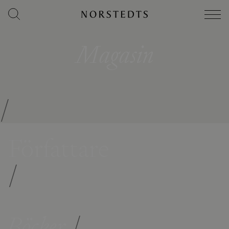
Magasin
/
Författare
/
Böcker
/