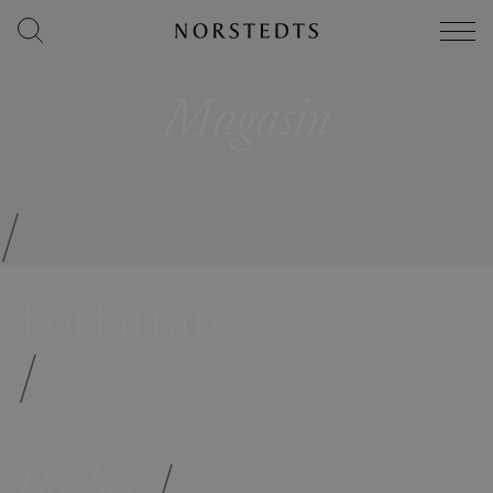
Magasin
/
Författare
/
Böcker
/