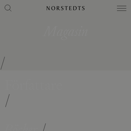
Magasin
/
Författare
/
Böcker
/