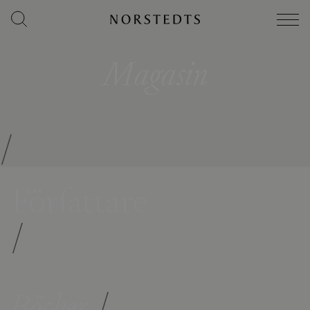
Magasin
/
Författare
/
Böcker
/