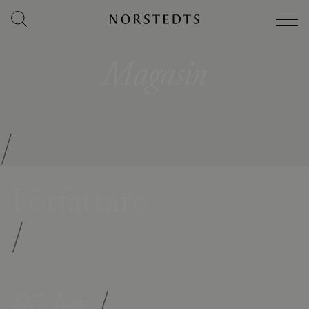
Magasin
/
Författare
/
Böcker
/