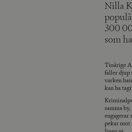
Nilla K
populä
300 0
som ha
Tioårige A
faller djup
varken han
kan ha tagi
Kriminalpol
samma by, 
engagerar s
pekar mot 
linan ut.