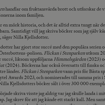
arn
handlar om fruktansvärda brott och utforskar de 
tionerna inom familjen.
r en mörk historia, och det är alltid extra tungt när de
barn. Samtidigt vill jag skriva böcker som jag själv k
, säger Nilla Kjellsdotter.
sdotter har gjort stor succé med den populära serien 
Österbottens-polisen.
Flickan i Stenparken
utkom 20
or succé, liksom uppföljarna
Himmelsgården
(2023) 
lut
(2024). Böckerna har också översatts till finska och 
 tre länder.
Flickan i Stenparken
vann pris för Bästa s
rytel Awards 2023, och nominerades till samma pris i 
Nilla Kjellsdotters böcker sålt i över 300 000 exempl
örjade skriva visste jag aldrig var jag skulle landa i mi
ap. Jag skrev för att jag kände ett starkt kall. Men sam