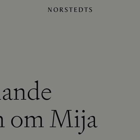
lande
en om Mija