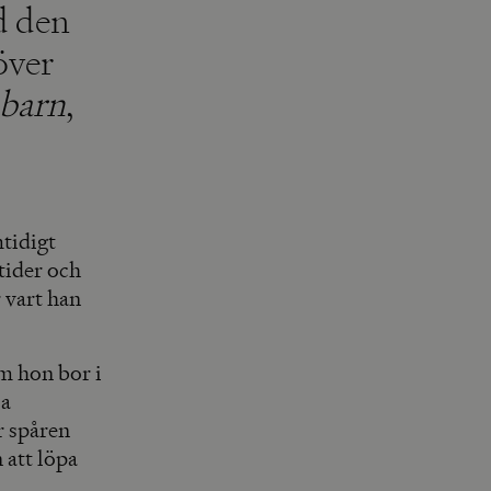
d den
över
 barn
,
tidigt
 tider och
 vart han
m hon bor i
ja
r spåren
 att löpa