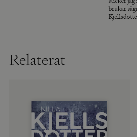
sticker jag
brukar säga
Kjellsdotte
Relaterat