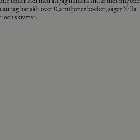
 inte under stol med att jag numera siktar mot miljonen
 att jag har sålt över 0,3 miljoner böcker, säger Nilla
r och skrattar.