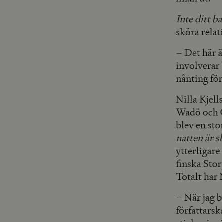
Inte ditt b
sköra rela
– Det här ä
involverar 
nånting för
Nilla Kjell
Wadö och 
blev en st
natten är s
ytterligare
finska Sto
Totalt har 
– När jag b
författarsk