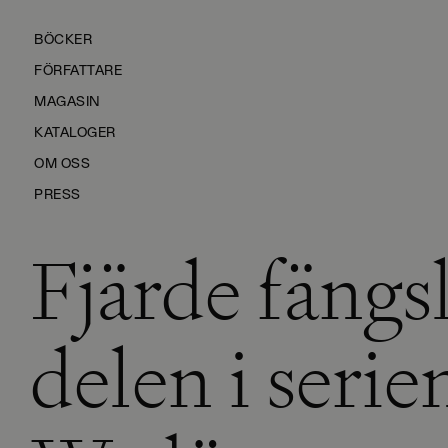
BÖCKER
FÖRFATTARE
MAGASIN
KATALOGER
OM OSS
PRESS
Fjärde fängs
KONTAKTA OSS
HÅLLBARHET
MANUS
delen i seri