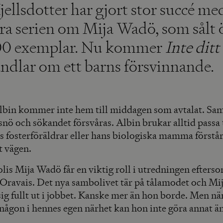
jellsdotter har gjort stor succé me
ra serien om Mija Wadö, som sålt 
00 exemplar. Nu kommer
Inte ditt
ndlar om ett barns försvinnande.
lbin kommer inte hem till middagen som avtalat. Sam
 snö och sökandet försvåras. Albin brukar alltid passa
s fosterföräldrar eller hans biologiska mamma förstår
t vägen.
is Mija Wadö får en viktig roll i utredningen efterso
Oravais. Det nya sambolivet tär på tålamodet och Mi
ig fullt ut i jobbet. Kanske mer än hon borde. Men nä
någon i hennes egen närhet kan hon inte göra annat än