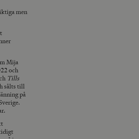
viktiga men
t
änner
om Mija
22 och
och
Tills
sålts till
pänning på
Sverige.
ar.
tt
tidigt