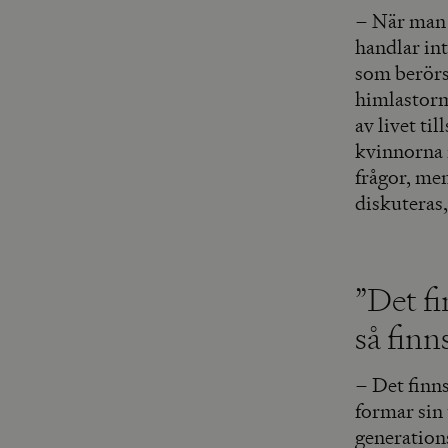
– När man s
handlar in
som berörs
himlastorm
av livet t
kvinnorna 
frågor, men
diskuteras,
”Det fi
så finn
– Det finn
formar sin 
generation