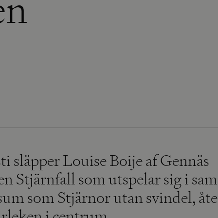
en
ti släpper Louise Boije af Gennäs
n Stjärnfall som utspelar sig i sa
sum som Stjärnor utan svindel, åt
rleken i centrum.