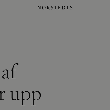
 af
r upp