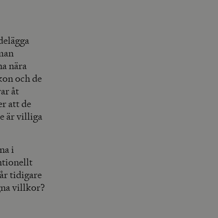
ödelägga
oman
na nära
kon och de
ar åt
r att de
 är villiga
na i
tionellt
år tidigare
gna villkor?