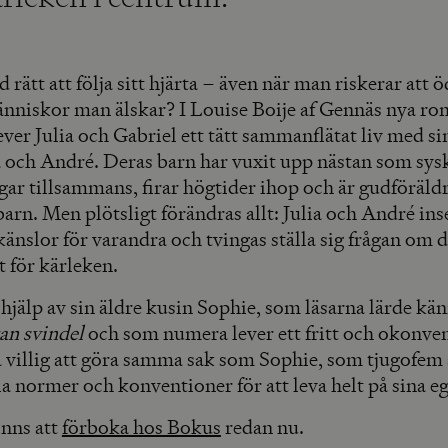
id rätt att följa sitt hjärta – även när man riskerar att 
människor man älskar? I Louise Boije af Gennäs nya r
ever Julia och Gabriel ett tätt sammanflätat liv med si
 och André. Deras barn har vuxit upp nästan som sys
ar tillsammans, firar högtider ihop och är gudföräldr
arn. Men plötsligt förändras allt: Julia och André inse
känslor för varandra och tvingas ställa sig frågan om de
lt för kärleken.
 hjälp av sin äldre kusin Sophie, som läsarna lärde kän
an svindel
och som numera lever ett fritt och okonven
ia villig att göra samma sak som Sophie, som tjugofem 
la normer och konventioner för att leva helt på sina e
inns att
förboka hos Bokus
redan nu.