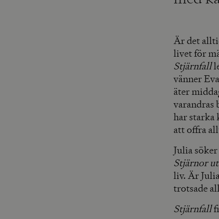
Är det allt
livet för 
Stjärnfall
l
vänner Eva
äter middag
varandras b
har starka 
att offra al
Julia söker
Stjärnor ut
liv. Är Jul
trotsade al
Stjärnfall
f