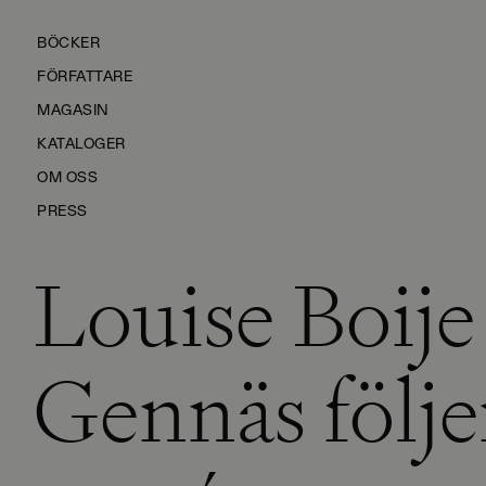
BÖCKER
FÖRFATTARE
MAGASIN
KATALOGER
OM OSS
PRESS
Louise Boije
KONTAKTA OSS
HÅLLBARHET
MANUS
Gennäs följe