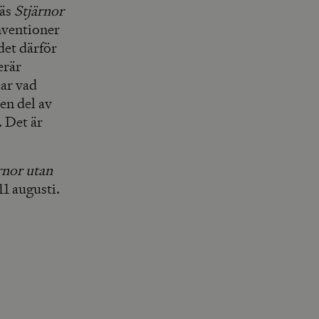
näs
Stjärnor
nventioner
det därför
erär
sar vad
 en del av
. Det är
rnor utan
1 augusti.