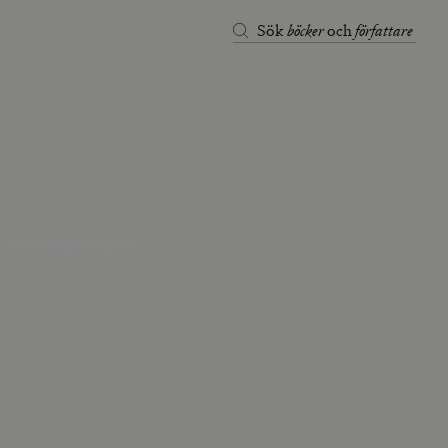
böcker
författare
Sök
och
Foto
:
Magnus Ragnvid