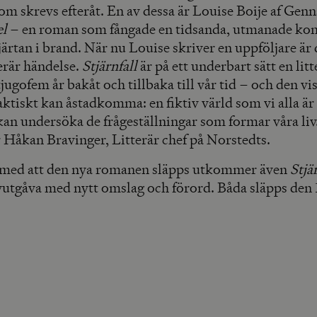
som skrevs efteråt. En av dessa är Louise Boije af Gen
el
– en roman som fångade en tidsanda, utmanade ko
järtan i brand. När nu Louise skriver en uppföljare är 
terär händelse.
Stjärnfall
är på ett underbart sätt en litt
tjugofem år bakåt och tillbaka till vår tid – och den vi
faktiskt kan åstadkomma: en fiktiv värld som vi alla är
kan undersöka de frågeställningar som formar våra liv
r Håkan Bravinger, Litterär chef på Norstedts.
 med att den nya romanen släpps utkommer även
Stjä
yutgåva med nytt omslag och förord. Båda släpps den 1