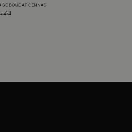
UISE BOIJE AF GENNÄS
ärnfall