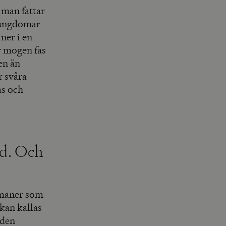
 man fattar
h ungdomar
ner i en
r mogen fas
en än
r svåra
as och
id. Och
romaner som
kan kallas
 den