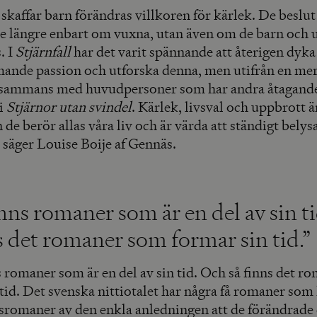
kaffar barn förändras villkoren för kärlek. De beslut
te längre enbart om vuxna, utan även om de barn oc
. I
Stjärnfall
har det varit spännande att återigen dyka 
ande passion och utforska denna, men utifrån en me
illsammans med huvudpersoner som har andra åtagand
i
Stjärnor utan svindel
. Kärlek, livsval och uppbrott ä
 de berör allas våra liv och är värda att ständigt belys
 säger Louise Boije af Gennäs.
nns romaner som är en del av sin t
s det romaner som formar sin tid.”
s romaner som är en del av sin tid. Och så finns det 
tid. Det svenska nittiotalet har några få romaner som 
sromaner av den enkla anledningen att de förändrade