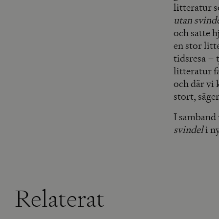
litteratur 
utan svind
och satte h
en stor lit
tidsresa – 
litteratur 
och där vi 
stort, säge
I samband
svindel
i n
Relaterat