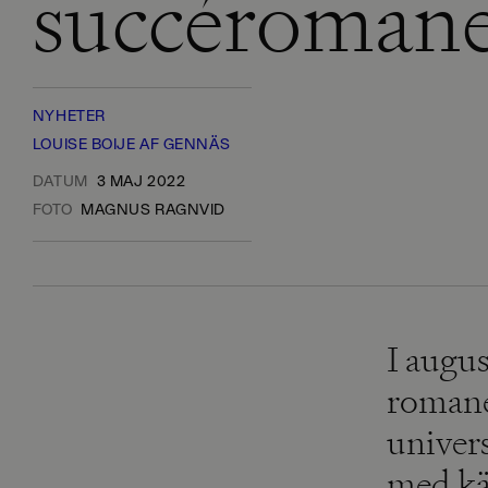
succéroman
NYHETER
LOUISE BOIJE AF GENNÄS
DATUM
3 MAJ 2022
FOTO
MAGNUS RAGNVID
I augus
romane
univer
med kä