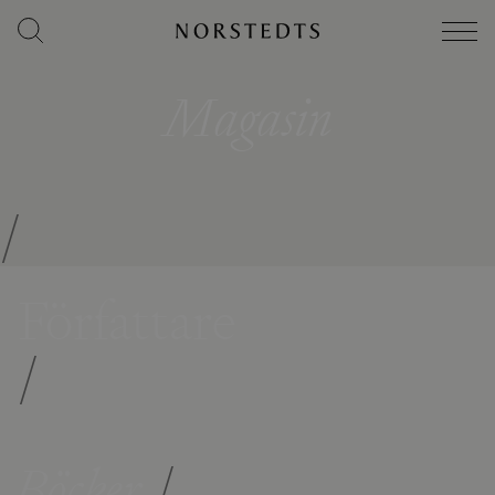
Magasin
/
Författare
/
Böcker
/