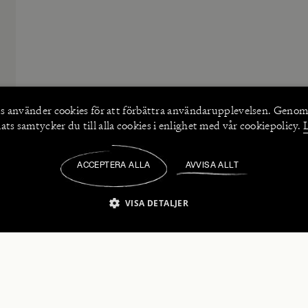
s använder
cookies
för att förbättra användarupplevelsen. Genom
ts samtycker du till alla cookies i enlighet med vår cookiepolicy.
ACCEPTERA ALLA
AVVISA ALLT
/
VISA DETALJER
IKT NÖDVÄNDIGT
PRESTANDA
INRIKTNING
FU
numerera på våra nyhetsbrev!
Strikt nödvändigt
Prestanda
Inriktning
Funktioner