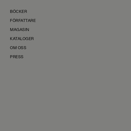
BÖCKER
FÖRFATTARE
MAGASIN
KATALOGER
OM OSS
PRESS
KONTAKTA OSS
HÅLLBARHET
MANUS