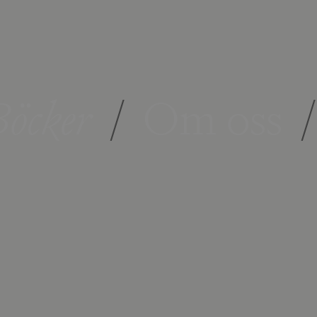
öcker
/
Om oss
/