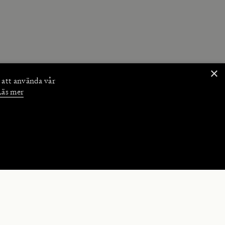
×
 att använda vår
Läs mer
NKTIONER