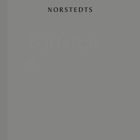
Författar
e