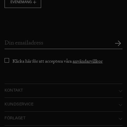
EVENEMANG
Klicka här för att acceptera våra
användarvillkor
KONTAKT
Norstedts Förlagsgrupp AB
KUNDSERVICE
P.O. Box 2052
Kontakta oss
FÖRLAGET
SE-103 12 Stockholm, Sweden
Användarvillkor