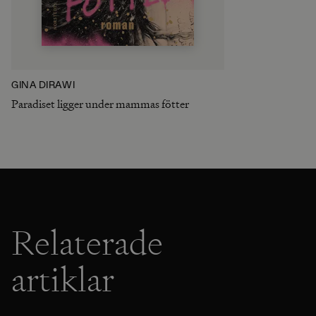
GINA DIRAWI
Paradiset ligger under mammas fötter
Relaterade
artiklar