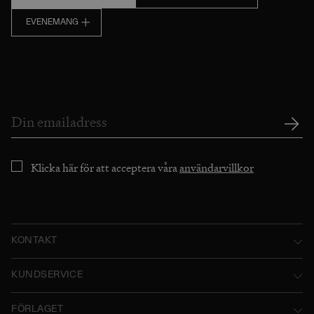
EVENEMANG
Klicka här för att acceptera våra
användarvillkor
KONTAKT
Norstedts Förlagsgrupp AB
KUNDSERVICE
P.O. Box 2052
Kontakta oss
FÖRLAGET