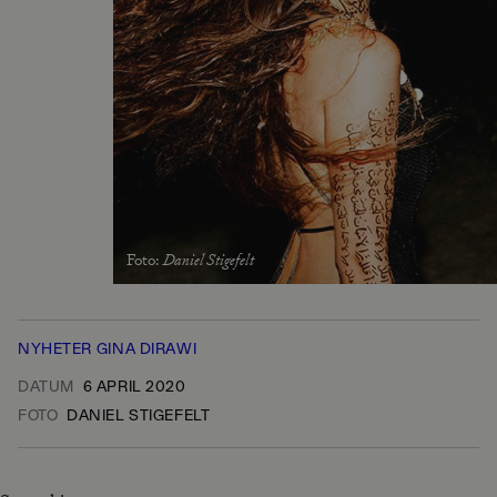
Foto
:
Daniel Stigefelt
NYHETER
GINA DIRAWI
DATUM
6 APRIL 2020
FOTO
DANIEL STIGEFELT