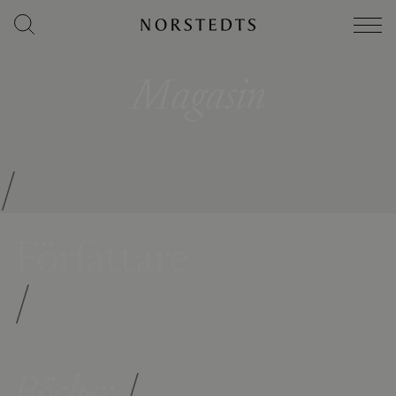
Magasin
/
Författare
/
Böcker
/