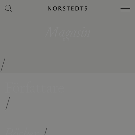
Magasin
/
Författare
/
Böcker
/