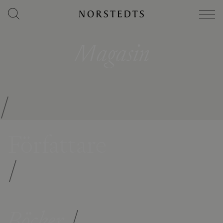
Magasin
/
Författare
/
Böcker
/