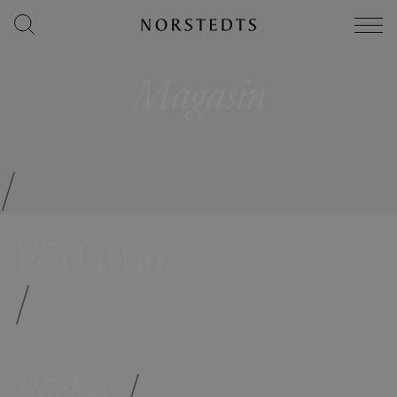
Magasin
/
Författare
/
Böcker
/